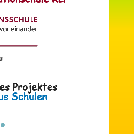
u
des Projektes
s Schulen