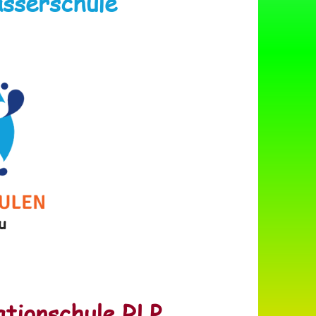
asserschule
u
ationschule RLP